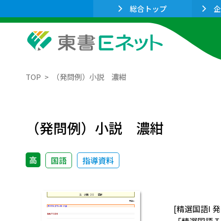
総合トップ
企
TOP
（発問例）小説 濃紺
（発問例）小説 濃紺
高
国語
指導資料
[精選国語I 