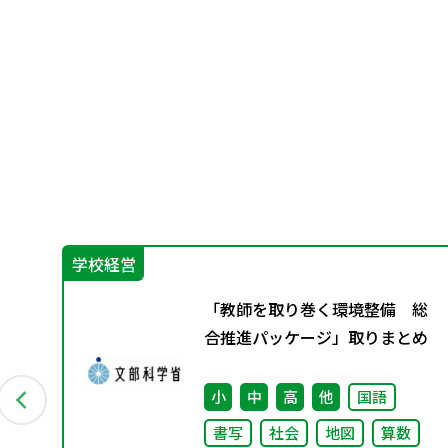
学校経営
み
「教師を取り巻く環境整備 総
集
合推進パッケージ」取りまとめ
小
中
高
他
国語
書写
社会
地図
算数