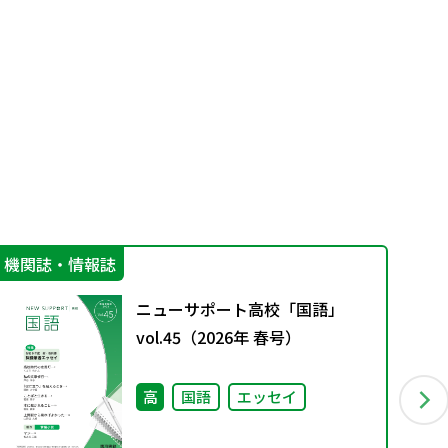
機関誌・情報誌
機
ニューサポート高校「国語」
vol.45（2026年 春号）
高
国語
エッセイ