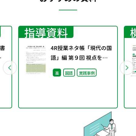
指導資料
書
4R授業ネタ帳「現代の国
春
語」編 第９回 視点を変
え、発想を豊かにするト
高
国語
実践事例
レーニング（２）