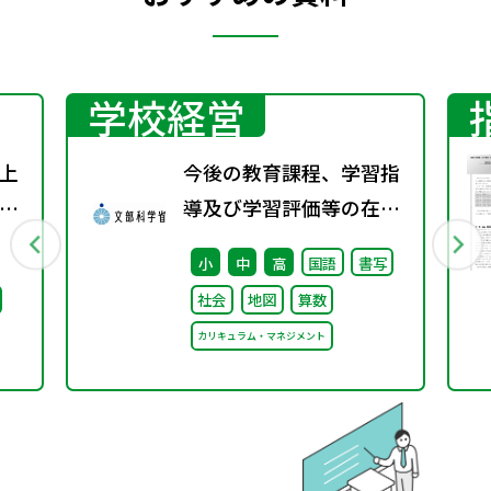
学校経営
上
今後の教育課程、学習指
り
導及び学習評価等の在り
表
方に関する有識者検討会
小
中
高
国語
書写
の論点整理を掲載しまし
社会
地図
算数
た
カリキュラム・マネジメント