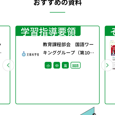
おすすめの資料
学習指導要領
ッ
教育課程部会 国語ワー
ら
キンググループ（第10
回） 配付資料
小
中
高
国語