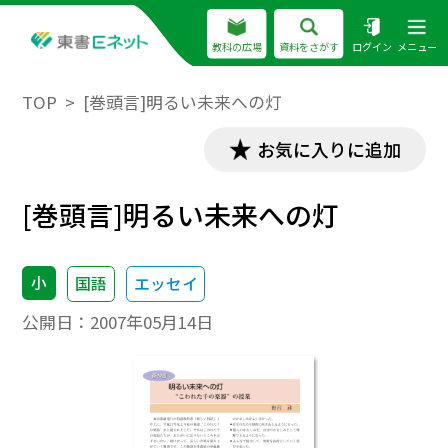
教科の広場
資料をさがす
ログイン
メニュー
TOP
[巻頭言]明るい未来への灯
お気に入りに追加
[巻頭言]明るい未来への灯
小
国語
エッセイ
公開日：
2007年05月14日