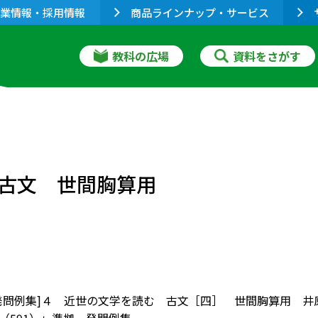
業情報・採用情報
商品ラインナップ・サービス
教科の広場
資料をさがす
古文 世間胸算用
I 発問例集]４ 近世の文学を読む 古文［四］ 世間胸算用 