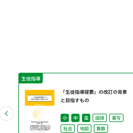
生徒指導
び
『生徒指導提要』の改訂の背景
有
と目指すもの
し
小
中
高
国語
書写
社会
地図
算数