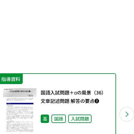
指導資料
学
国語入試問題＋αの風景（36）
文章記述問題 解答の要点❷
高
国語
入試問題