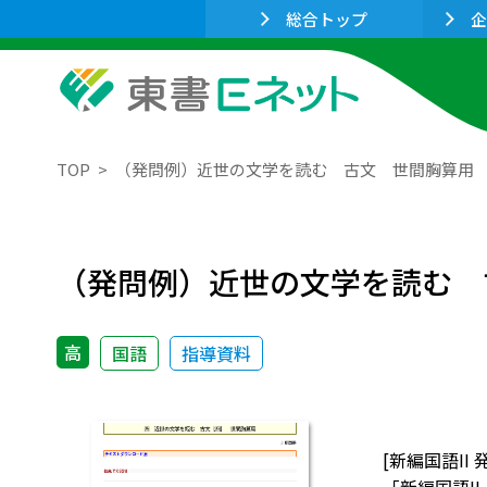
総合トップ
企
TOP
（発問例）近世の文学を読む 古文 世間胸算用
（発問例）近世の文学を読む 
高
国語
指導資料
[新編国語I