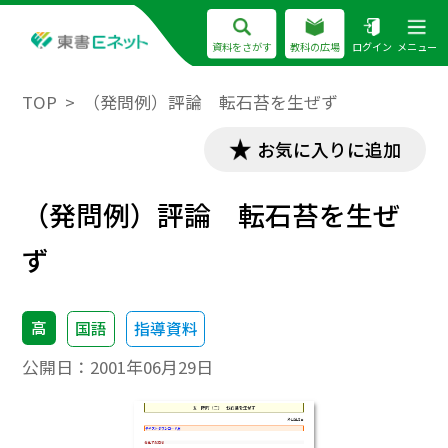
資料をさがす
教科の広場
ログイン
メニュー
TOP
（発問例）評論 転石苔を生ぜず
お気に入りに追加
（発問例）評論 転石苔を生ぜ
ず
高
国語
指導資料
公開日：
2001年06月29日