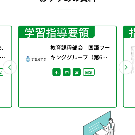
学習指導要領
ま、
教育課程部会 国語ワー
キンググループ（第6
継
回） 配付資料
写
小
中
高
国語
た