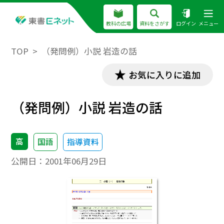
教科の広場
資料をさがす
ログイン
メニュー
TOP
（発問例）小説 岩造の話
お気に入りに追加
（発問例）小説 岩造の話
高
国語
指導資料
公開日：
2001年06月29日