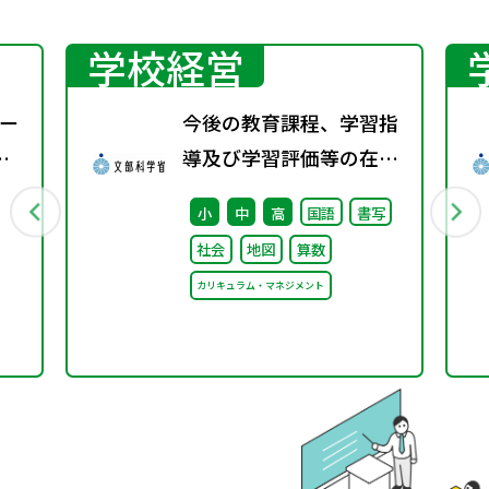
学校経営
ー
今後の教育課程、学習指
導及び学習評価等の在り
方に関する有識者検討会
小
中
高
国語
書写
の論点整理を掲載しまし
社会
地図
算数
た
カリキュラム・マネジメント