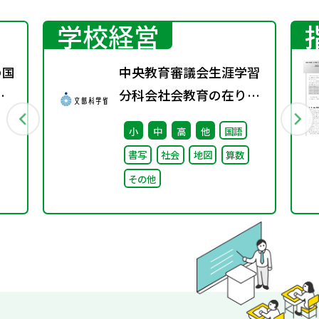
学校経営
の国
中央教育審議会生涯学習
変
分科会社会教育の在り方
ト
に関する特別部会（第1
小
中
高
他
国語
回） 配布資料
書写
社会
地図
算数
その他