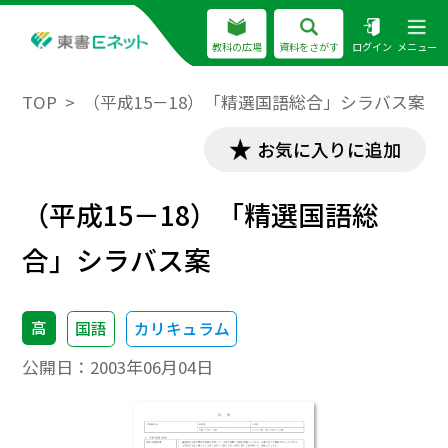
教科の広場
資料をさがす
ログイン
メニュー
TOP
（平成15－18）「精選国語総合」シラバス案
お気に入りに追加
（平成15－18）「精選国語総
合」シラバス案
高
国語
カリキュラム
公開日：
2003年06月04日