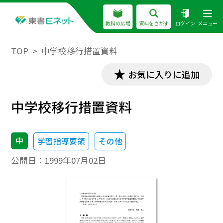
教科の広場
資料をさがす
ログイン
メニュー
TOP
中学校移行措置資料
お気に入りに追加
中学校移行措置資料
中
学習指導要領
その他
公開日：
1999年07月02日