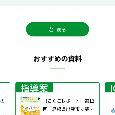
戻る
おすすめの資料
指導案
式の
［こくごレポート］第12
回 島根県出雲市立斐川