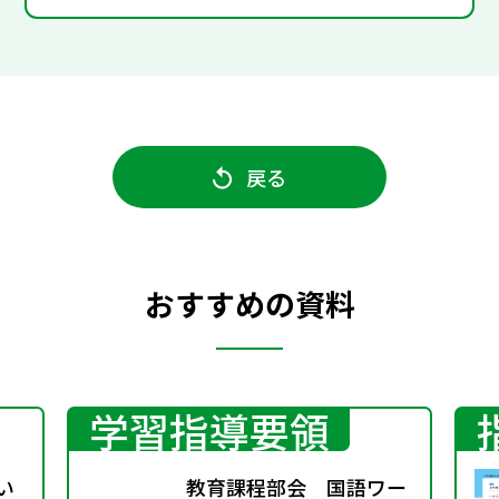
戻る
おすすめの資料
学習指導要領
い
教育課程部会 国語ワー