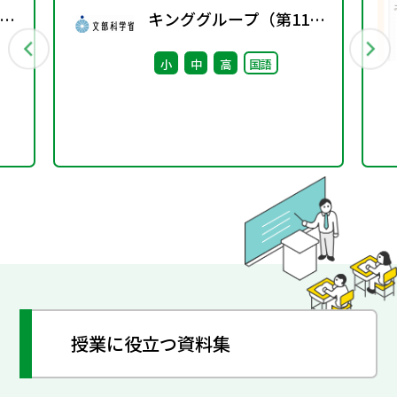
・
キンググループ（第11
回） 配付資料
小
中
高
国語
授業に役立つ資料集