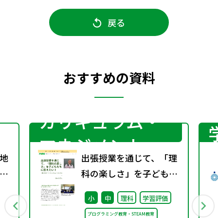
戻る
おすすめの資料
カリキュラム・
マネジメント
地
出張授業を通じて、「理
グ
科の楽しさ」を子どもた
ちに伝えたい！ （理科の
小
中
理科
学習評価
ミカタWeb）
プログラミング教育・STEAM教育