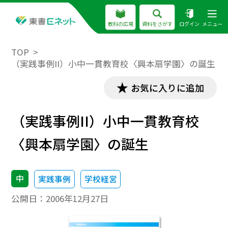
教科の広場
資料をさがす
ログイン
メニュー
TOP
（実践事例II）小中一貫教育校〈興本扇学園〉の誕生
お気に入りに追加
（実践事例II）小中一貫教育校
〈興本扇学園〉の誕生
中
実践事例
学校経営
公開日：
2006年12月27日