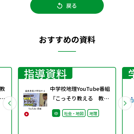
戻る
おすすめの資料
指導資料
教
中学校地理YouTube番組
指
『こっそり教える 教科
第
書のトリセツ』好評配信
中
社会・地図
地理
中！