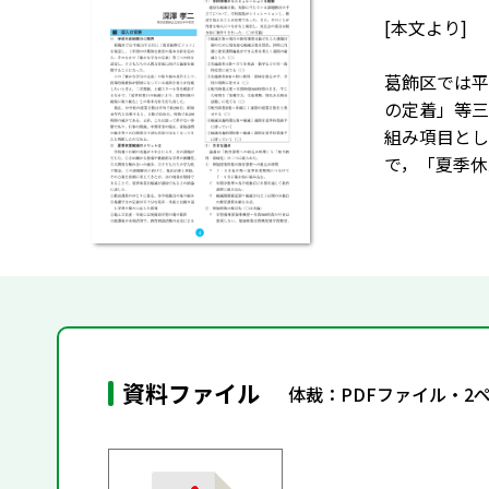
[本文より]
葛飾区では平
の定着」等三
組み項目とし
で，「夏季休
資料ファイル
体裁：PDFファイル・2