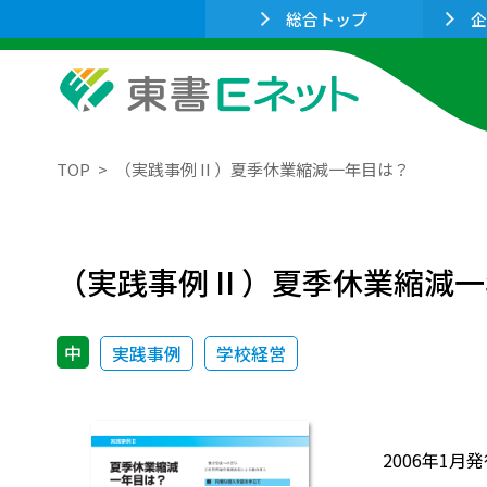
総合トップ
企
TOP
（実践事例 II ）夏季休業縮減一年目は？
（実践事例 II ）夏季休業縮減
中
実践事例
学校経営
2006年1月