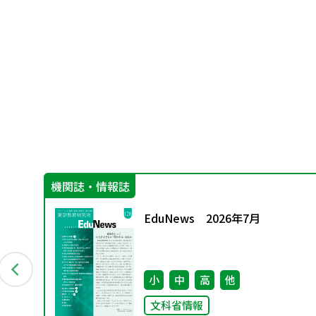
機関誌・情報誌
グ
EduNews 2026年7月
資料
小
中
高
他
文科省情報