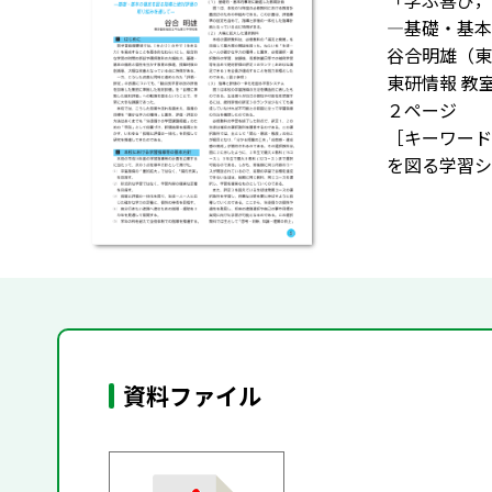
「学ぶ喜び，
―基礎・基本
谷合明雄（東
東研情報 教
２ページ
［キーワード
を図る学習シ
資料ファイル