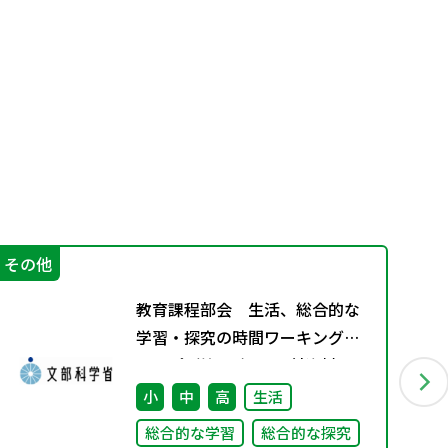
その他
そ
教育課程部会 生活、総合的な
学習・探究の時間ワーキンググ
ループ（第8回） 配付資料
小
中
高
生活
総合的な学習
総合的な探究