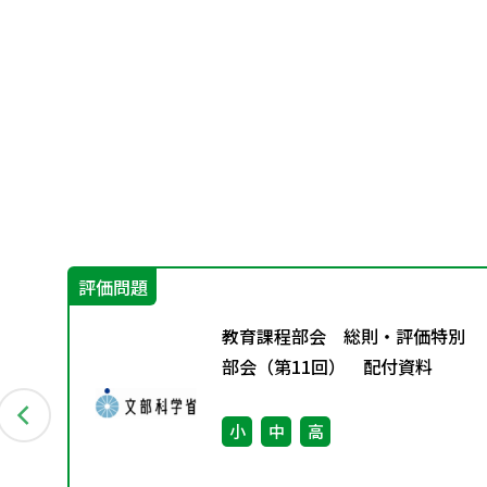
評価問題
教育課程部会 総則・評価特別
回）
部会（第11回） 配付資料
小
中
高