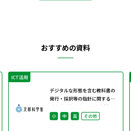
おすすめの資料
ICT活用
デジタルな形態を含む教科書の
発行・採択等の指針に関する検
討会議（第4回） 配布資料
小
中
高
その他