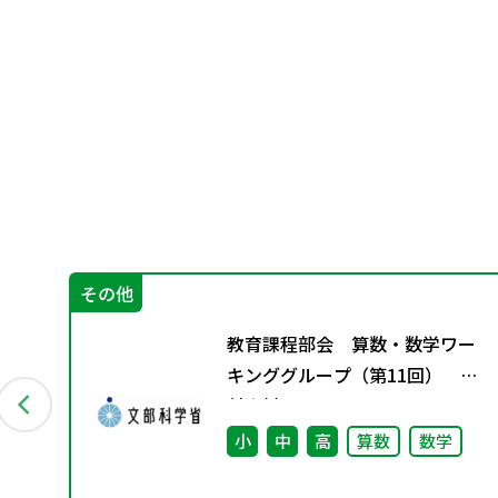
その他
知
教育課程部会 算数・数学ワー
〜
キンググループ（第11回） 配
の
付資料
小
中
高
算数
数学