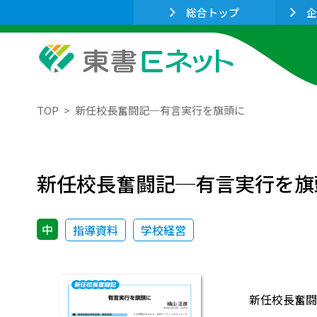
総合トップ
企
TOP
新任校長奮闘記─有言実行を旗頭に
新任校長奮闘記─有言実行を旗
中
指導資料
学校経営
新任校長奮闘