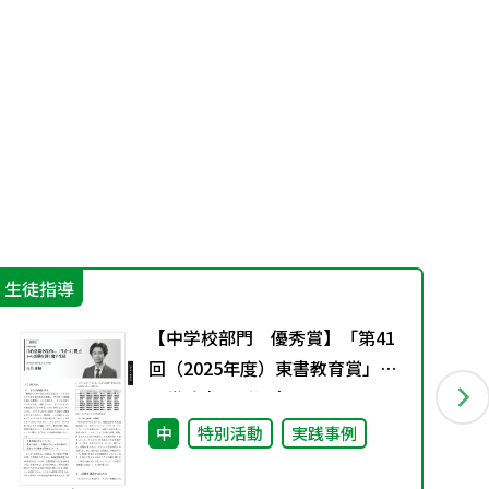
生徒指導
IC
【中学校部門 優秀賞】「第41
回（2025年度）東書教育賞」の
入賞論文のご紹介
中
特別活動
実践事例