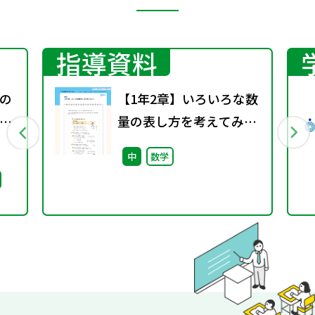
指導資料
の
【1年2章】いろいろな数
る
量の表し方を考えてみよ
へ
う
中
数学