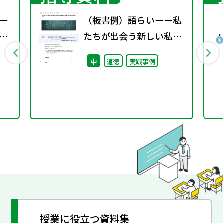
ー
（板書例）語らいーー私
会
たちが出会う新しい私た
ち （中学３年）
中
道徳
実践事例
授業に役立つ資料集