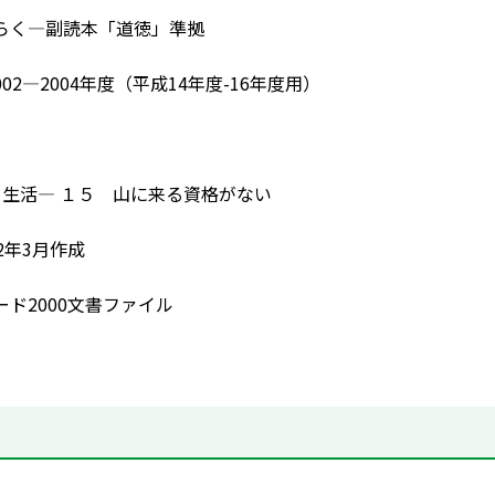
らく―副読本「道徳」準拠
02―2004年度（平成14年度-16年度用）
ある生活― １５ 山に来る資格がない
2年3月作成
ード2000文書ファイル