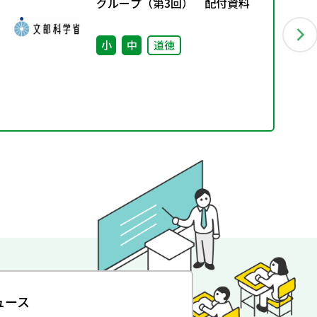
グループ（第3回） 配付資料
小
中
道徳
ュース