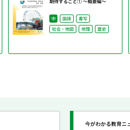
期待すること① ～概要編～
中
国語
書写
社会・地図
地理
歴史
今がわかる教育ニ