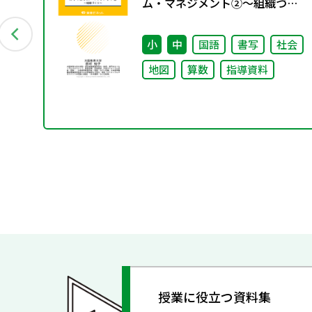
料
ム・マネジメント②〜組織づく
り～
小
中
国語
書写
社会
地図
算数
指導資料
授業に役立つ資料集