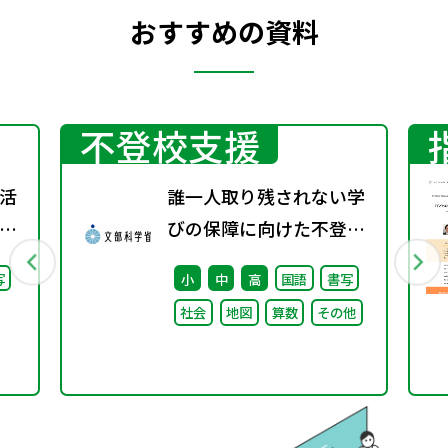
おすすめの資料
不登校支援
活
誰一人取り残されない学
」
びの保障に向けた不登校
語」
対策推進本部（第4回）
写
小
中
高
国語
書写
安心して学べる魅力ある
社会
地図
算数
その他
学校づくりの推進に向け
た方向性等について議論