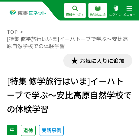
資料をさがす
教科の広場
ログイン
メニュー
TOP
[特集 修学旅行はいま]イーハトーブで学ぶ～安比高
原自然学校での体験学習
お気に入りに追加
[特集 修学旅行はいま]イーハト
ーブで学ぶ～安比高原自然学校で
の体験学習
中
道徳
実践事例