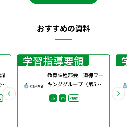
おすすめの資料
学習指導要領
調
教育課程部会 道徳ワー
援教
キンググループ（第5
通
回） 配付資料
写
小
中
道徳
調