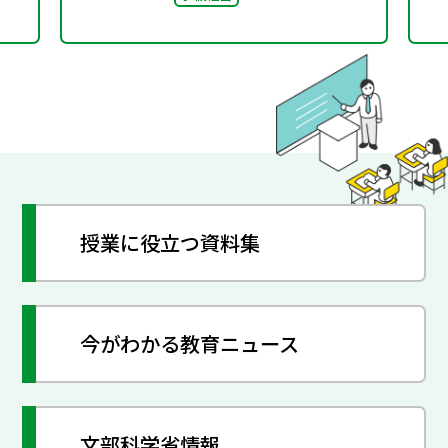
ト」“好き”が社会とつな
がる学び
授業に役立つ資料集
今がわかる教育ニュース
文部科学省情報