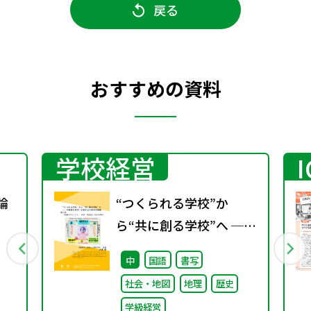
戻る
おすすめの資料
学校経営
論
“つくられる学校”か
ら“共に創る学校”へ ──
不確実な時代に応答する
中
国語
書写
小津中の実践 第三回
社会・地図
地理
歴史
「共創プロジェク
学級経営