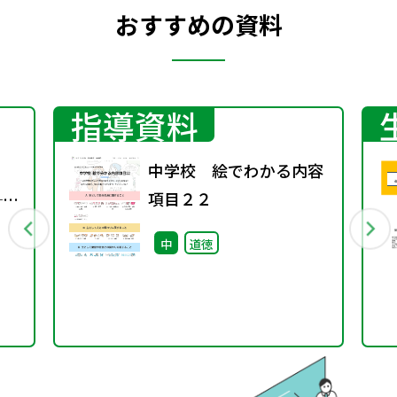
おすすめの資料
指導資料
中学校 絵でわかる内容
──
項目２２
る
中
道徳
つな