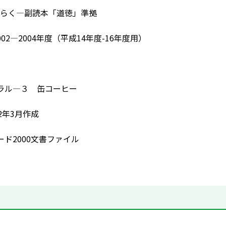
らく―副読本「道徳」準拠
02―2004年度（平成14年度-16年度用）
のモラル―３ 缶コーヒー
2年3月作成
ード2000文書ファイル