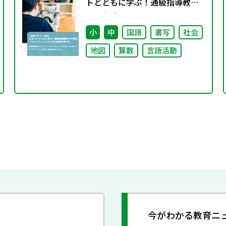
トとともに学ぶ！通級指導教室
での実践～コミュニケーション
力と自己肯定感を育てる～
小
中
国語
書写
社会
地図
算数
言語活動
今がわかる教育ニ