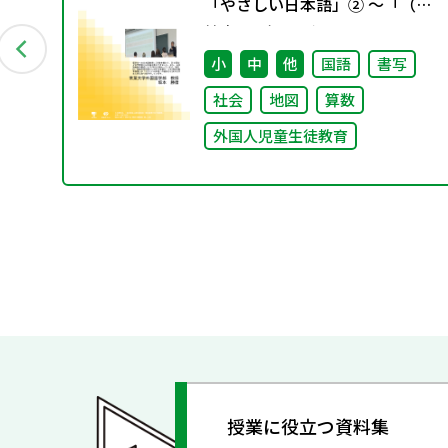
やさ
「やさしい日本語」② ～「（学
校内での）子どもたちへのやさ
しい日本語」～
小
中
他
国語
書写
社会
地図
算数
外国人児童生徒教育
授業に役立つ資料集