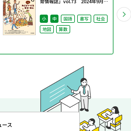
育情報誌」vol.73 2024年9月発
行
小
中
国語
書写
社会
地図
算数
ュース