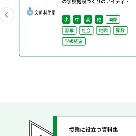
料
の学校施設づくりのアイディア
集」の公表について
小
中
高
他
国語
書写
社会
地図
算数
学級経営
授業に役立つ資料集