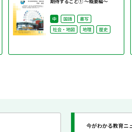
期待すること① ～概要編～
中
国語
書写
社会・地図
地理
歴史
今がわかる教育ニ