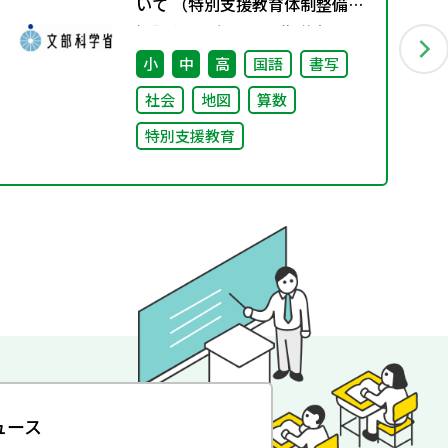
いて （特別支援教育体制整備状
況調査、通級による指導実施状
況調査）
小
中
高
国語
書写
社会
地図
算数
特別支援教育
ュース