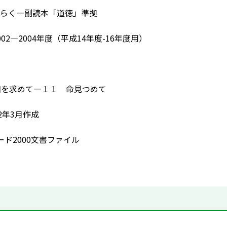
らく―副読本「道徳」準拠
02―2004年度（平成14年度-16年度用）
の平和を求めて―１１ 命見つめて
2年3月作成
ード2000文書ファイル