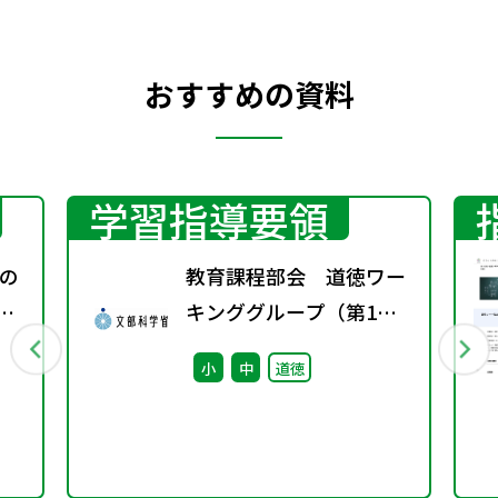
おすすめの資料
学習指導要領
の
教育課程部会 道徳ワー
キンググループ（第1
回） 配付資料
小
中
道徳