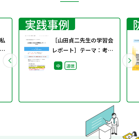
実践事例
私
［山田貞二先生の学習会
た
レポート］テーマ：考
え、議論する道徳とは
中
道徳