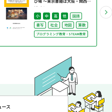
び場 ～東京書籍は大阪・関西万
博「大阪ヘルスケア パビリオ
ン」に出展・協賛します～
小
中
高
他
国語
書写
社会
地図
算数
プログラミング教育・STEAM教育
ュース