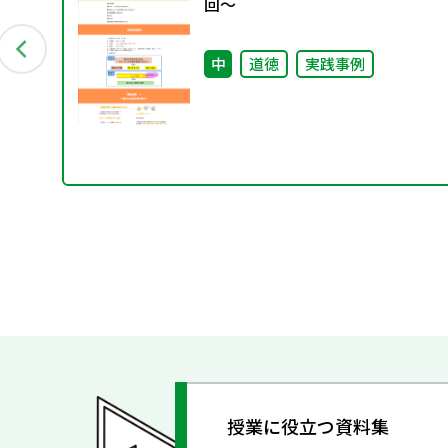
1月発
回～
会
中
道徳
実践事例
授業に役立つ資料集