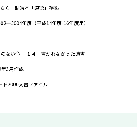
らく―副読本「道徳」準拠
02―2004年度（平成14年度-16年度用）
けがえのない命― １４ 書かれなかった遺書
2年3月作成
ード2000文書ファイル