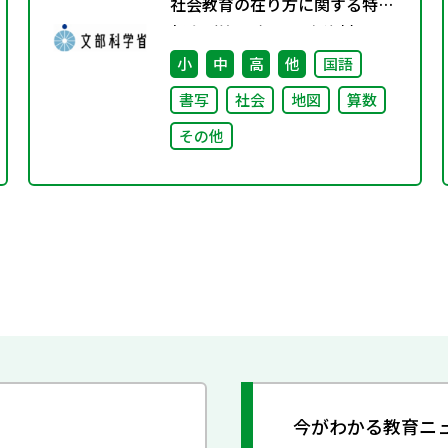
社会教育の在り方に関する特別
部会（第1回） 配布資料
小
中
高
他
国語
書写
社会
地図
算数
その他
今がわかる教育ニ