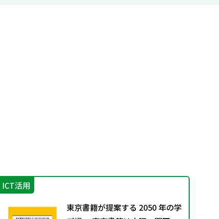
ICT活用
学
東京書籍が提案する 2050 年の学