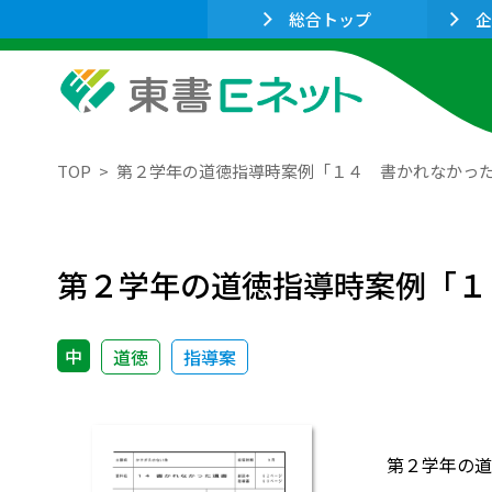
総合トップ
企
TOP
第２学年の道徳指導時案例「１４ 書かれなかっ
第２学年の道徳指導時案例「１
中
道徳
指導案
第２学年の道