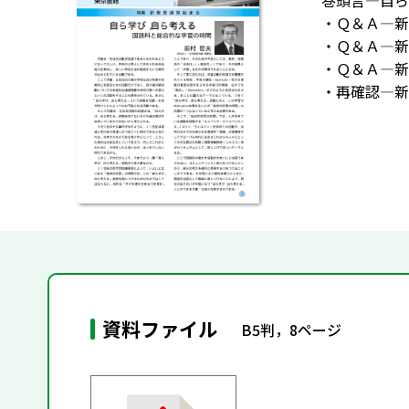
巻頭言―自ら
・Ｑ＆Ａ―新
・Ｑ＆Ａ―新
・Ｑ＆Ａ―新
・再確認―新
資料ファイル
B5判，8ページ