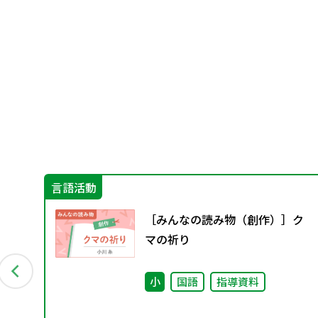
言語活動
めて
［みんなの読み物（創作）］ク
」
マの祈り
も
小
国語
指導資料