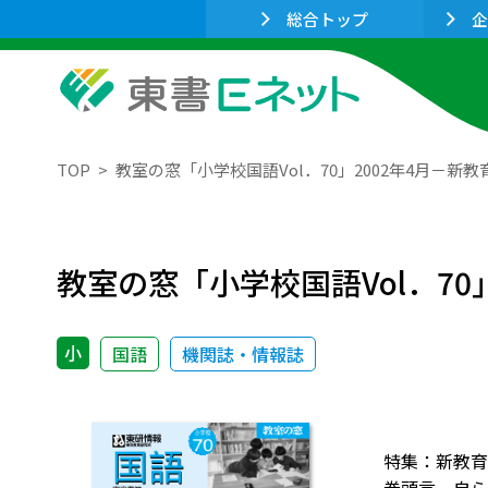
総合トップ
企
TOP
教室の窓「小学校国語Vol．70」2002年4月－新
教室の窓「小学校国語Vol．70
小
国語
機関誌・情報誌
特集：新教育