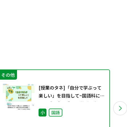
その他
学
[授業のタネ]「自分で学ぶって
楽しい」を目指して~国語科にお
ける「児童に委ねる学びの実
践」~
小
国語