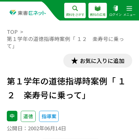
資料をさがす
教科の広場
ログイン
メニュー
TOP
第１学年の道徳指導時案例「 １２ 楽寿号に乗っ
て」
お気に入りに追加
第１学年の道徳指導時案例「 １
２ 楽寿号に乗って」
中
道徳
指導案
公開日：
2002年06月14日