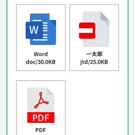
Word
一太郎
doc/
30.0KB
jtd/
25.0KB
PDF