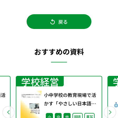
戻る
おすすめの資料
学校経営
語活
小中学校の教育現場で活
かす「やさしい日本語」
③ ～「保護者への（学校
小
中
他
国語
書写