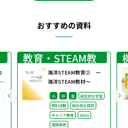
おすすめの資料
プログラミング
教育・STEAM教
育
カ
海洋STEAM教育② ～
ン
海洋STEAM教材～
～
小
中
高
総合的な学習
特別活動
総合的な探究
キャリア教育
SDGs
実践事例