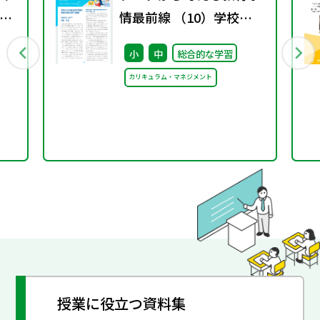
お
情最前線 （10）学校に
おける総合的な学習の時
小
中
総合的な学習
間の実施に関する調査
カリキュラム・マネジメント
授業に役立つ資料集