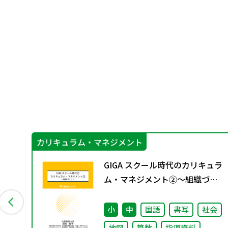
カリキュラム・マネジメント
プ
GIGA スクール時代のカリキュラ
正
ム・マネジメント②〜組織づく
り～
小
中
国語
書写
社会
究
地図
算数
指導資料