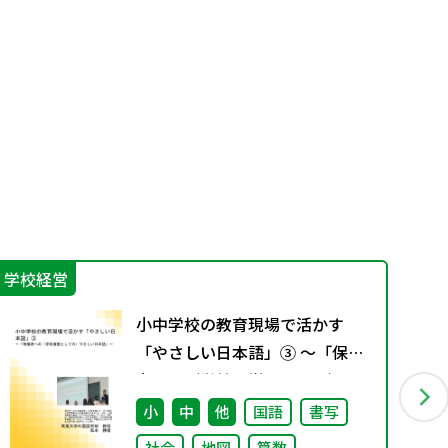
学校経営
プロ
小中学校の教育現場で活かす
「やさしい日本語」③ ～「保護
者への（学校運営としての）や
さしい日本語」～
小
中
他
国語
書写
社会
地図
算数