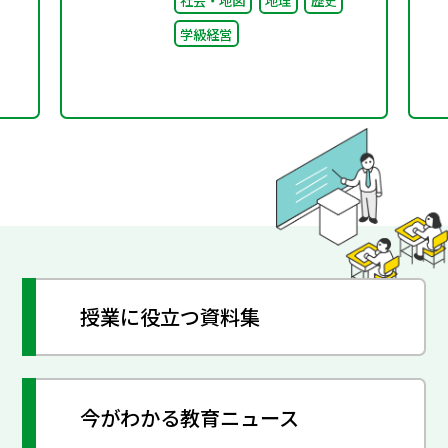
社会・地図
地理
歴史
たり前”を問い直すルー
学級経営
ルメイキング（校則見直
し）
授業に役立つ資料集
今がわかる教育ニュース