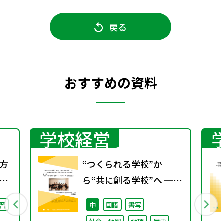
戻る
おすすめの資料
学校経営
方
“つくられる学校”か
の
ら“共に創る学校”へ ──
不確実な時代に応答する
習
中
国語
書写
小津中の実践 第一回 “当