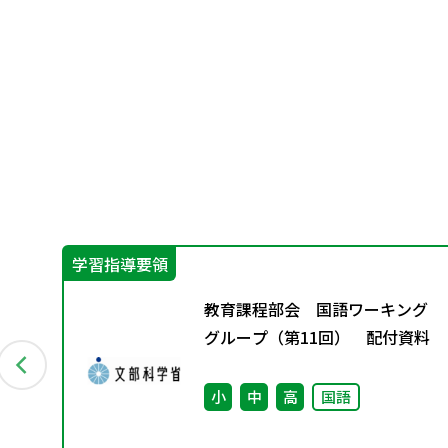
学習指導要領
グ
教育課程部会 国語ワーキング
資料
グループ（第11回） 配付資料
小
中
高
国語