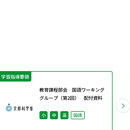
学習指導要領
学
教育課程部会 国語ワーキング
グループ（第2回） 配付資料
小
中
高
国語