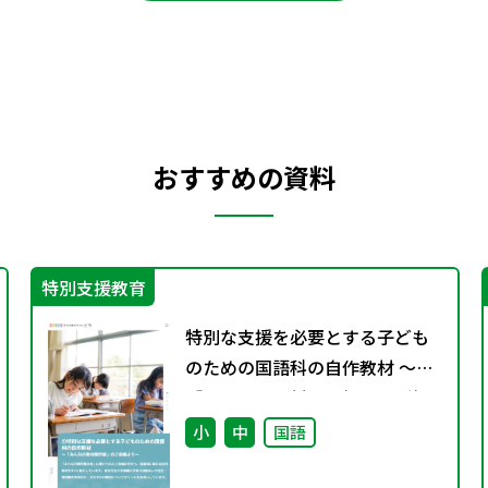
おすすめの資料
特別支援教育
特別な支援を必要とする子ども
のための国語科の自作教材 ～
「みんなの教材掲示板」のご投
稿より～
小
中
国語