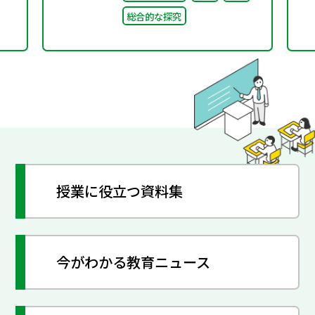
業
ーキンググループ（第2
総合的な探究
回）合同会議 配付資料
授業に役立つ資料集
今がわかる教育ニュース