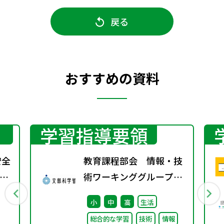
戻る
おすすめの資料
学習指導要領
安全
教育課程部会 情報・技
環
術ワーキンググループ
り
（第3回）／生活、総合
小
中
高
生活
望
的な学習・探究の時間ワ
総合的な学習
技術
情報