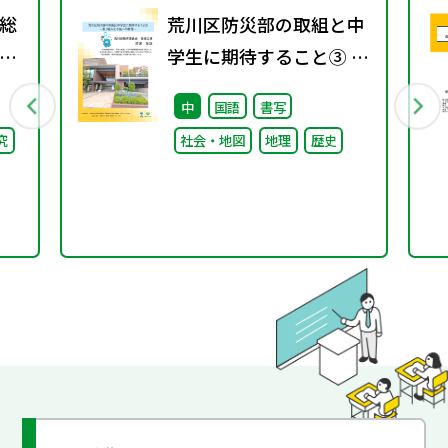
総
荒川区防災部の取組と中
間
学生に期待すること③ ～
第
取り組みと今後への期待
中
国語
書写
～
究
社会・地図
地理
歴史