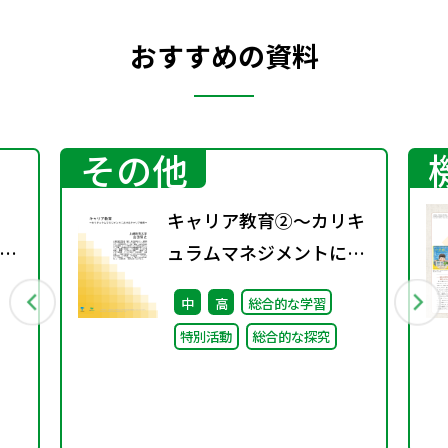
おすすめの資料
その他
キャリア教育②～カリキ
示
ュラムマネジメントにお
し
けるキャリア教育～
中
高
総合的な学習
特別活動
総合的な探究