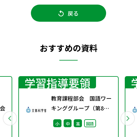
戻る
おすすめの資料
学習指導要領
教育課程部会 国語ワー
会
キンググループ（第8
回） 配付資料
小
中
高
国語