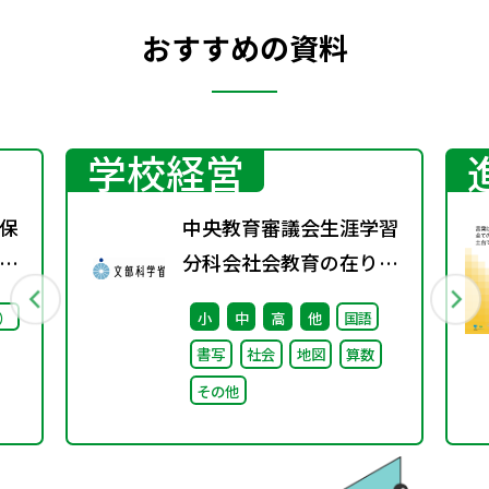
おすすめの資料
学校経営
保
中央教育審議会生涯学習
ー
分科会社会教育の在り方
に関する特別部会（第1
）
小
中
高
他
国語
回） 配布資料
書写
社会
地図
算数
その他