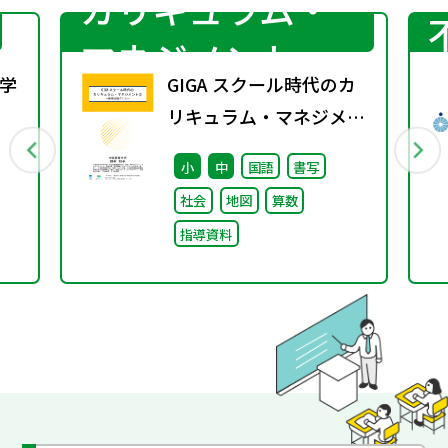
カリキュラム・
マネジメント
学
GIGA スクール時代のカ
リキュラム・マネジメン
行
ト③〜教育活動づくり～
小
中
国語
書写
社会
地図
算数
指導資料