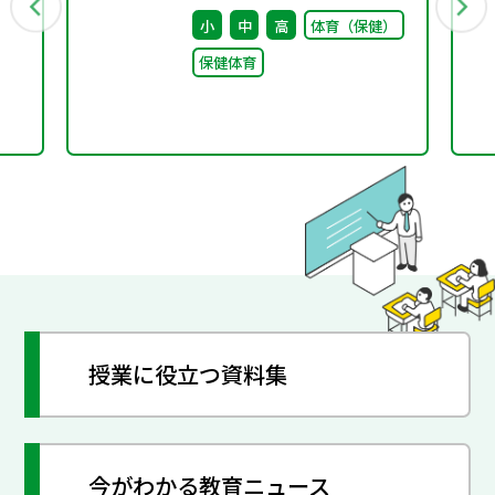
）
キンググループ（第9
小
中
高
体育（保健）
回） 配付資料
保健体育
授業に役立つ資料集
今がわかる教育ニュース