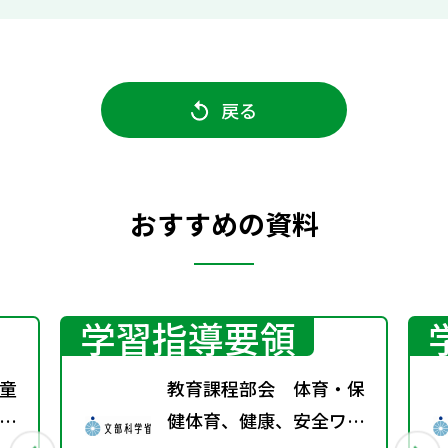
戻る
おすすめの資料
学習指導要領
童
教育課程部会 体育・保
た
健体育、健康、安全ワー