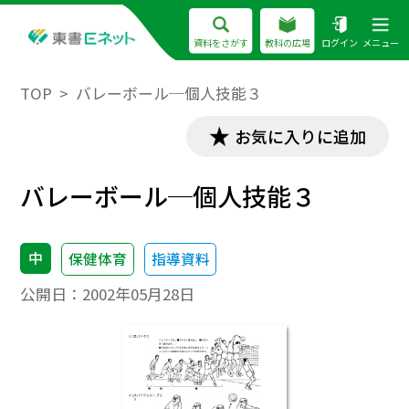
資料をさがす
教科の広場
ログイン
メニュー
TOP
バレーボール─個人技能３
お気に入りに追加
バレーボール─個人技能３
中
保健体育
指導資料
公開日：
2002年05月28日