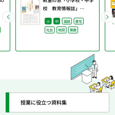
の
教室の窓「小学校・中学
校 教育情報誌」
vol.76 2025年9月発行
小
中
国語
書写
社会
地図
算数
授業に役立つ資料集