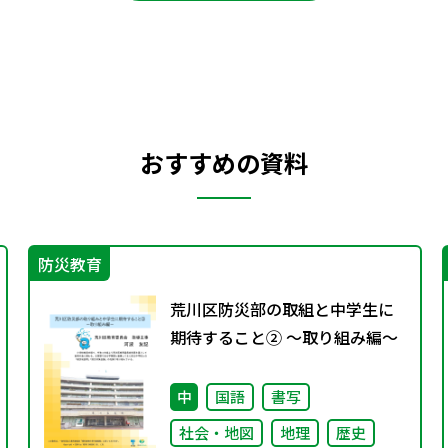
おすすめの資料
防災教育
荒川区防災部の取組と中学生に
期待すること② ～取り組み編～
中
国語
書写
社会・地図
地理
歴史