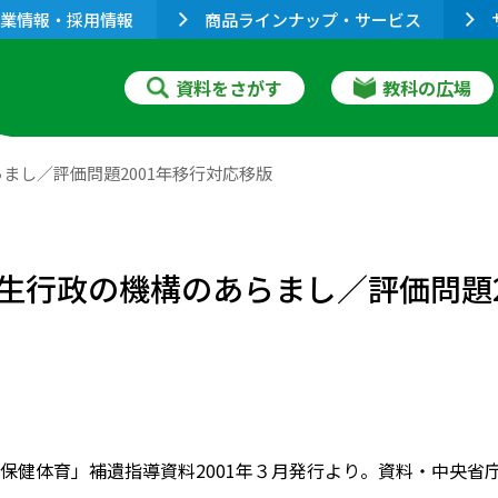
業情報・採用情報
商品ラインナップ・サービス
資料をさがす
教科の広場
まし／評価問題2001年移行対応移版
生行政の機構のあらまし／評価問題2
保健体育」補遺指導資料2001年３月発行より。資料・中央省