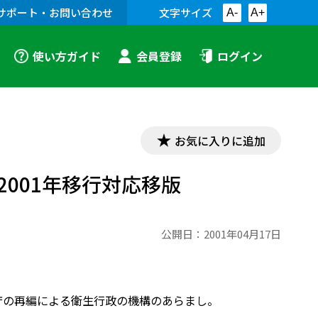
サポート・お問い合わせ
文字サイズ
A-
A+
使い方ガイド
会員登録
ログイン
お気に入りに追加
001年移行対応移版
公開日：
2001年04月17日
庁の再編による衛生行政の機構のあらまし。