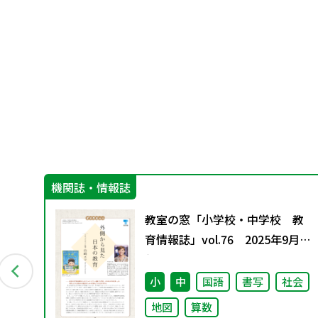
機関誌・情報誌
の
教室の窓「小学校・中学校 教
別
育情報誌」vol.76 2025年9月発
行
小
中
国語
書写
社会
地図
算数