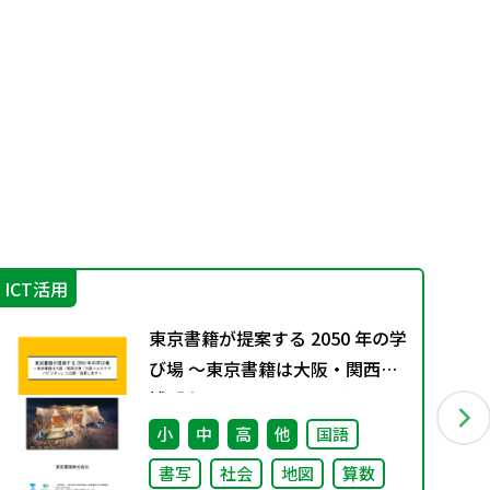
ICT活用
学
東京書籍が提案する 2050 年の学
び場 ～東京書籍は大阪・関西万
博「大阪ヘルスケア パビリオ
ン」に出展・協賛します～
小
中
高
他
国語
書写
社会
地図
算数