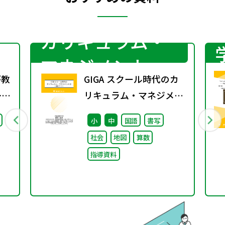
カリキュラム・
マネジメント
が教
GIGA スクール時代のカ
～小
リキュラム・マネジメン
の
ト②〜組織づくり～
小
中
国語
書写
系
社会
地図
算数
指導資料