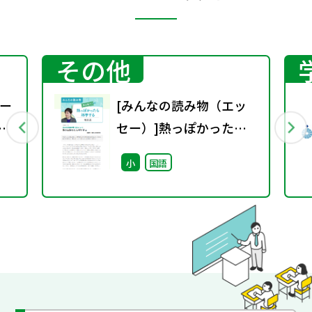
その他
ー
[みんなの読み物（エッ
セー）]熱っぽかったら
科学する
小
国語