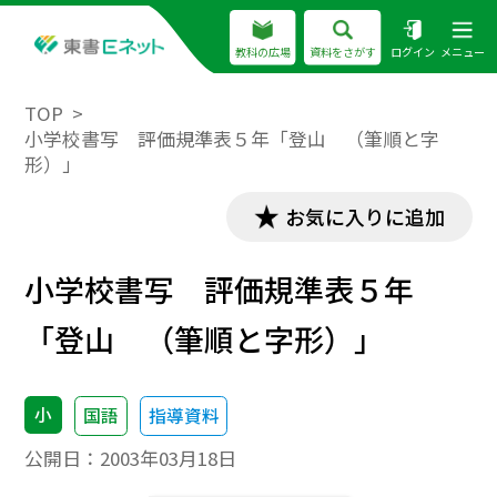
教科の広場
資料をさがす
ログイン
メニュー
TOP
小学校書写 評価規準表５年「登山 （筆順と字
形）」
お気に入りに追加
小学校書写 評価規準表５年
「登山 （筆順と字形）」
小
国語
指導資料
公開日：
2003年03月18日