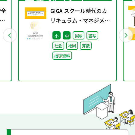
マネジメント
安全
GIGA スクール時代のカ
環
リキュラム・マネジメン
り
ト③〜教育活動づくり～
小
中
国語
書写
望
社会
地図
算数
は
指導資料