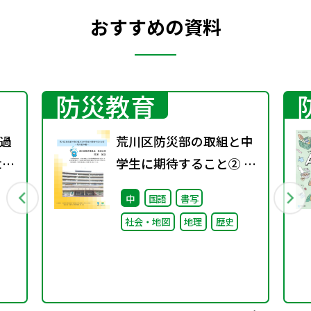
おすすめの資料
防災教育
過
荒川区防災部の取組と中
世代
学生に期待すること② ～
ェ
取り組み編～
中
国語
書写
社会・地図
地理
歴史