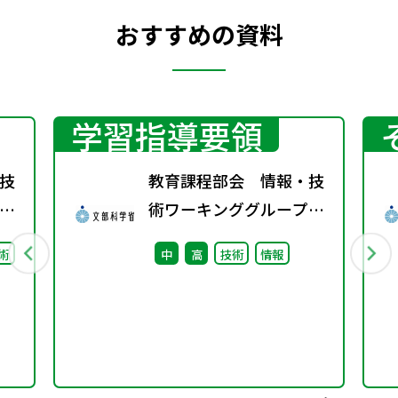
おすすめの資料
学習指導要領
技
教育課程部会 情報・技
術ワーキンググループ
（第8回）配付資料
術
中
高
技術
情報