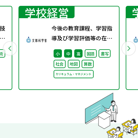
学校経営
技
今後の教育課程、学習指
導及び学習評価等の在り
方に関する有識者検討会
術
小
中
高
国語
書写
の論点整理を掲載しまし
社会
地図
算数
た
カリキュラム・マネジメント